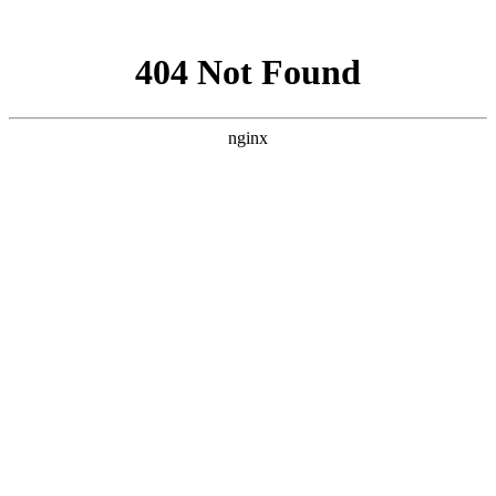
网站地图
医院首页
医院概况
医院动态
医院医生
学术科研
精彩专题
来院路线
癫痫人群
健康讲堂
就诊流程
预约医生
当前位置：
首页
>> 儿童癫痫 >> 「贵州癫痫病医院」哪家好-幼儿有癫痫的
原因是什么呢？
「贵州癫痫病医院」哪家好-幼儿有癫痫的原因是什么
呢？