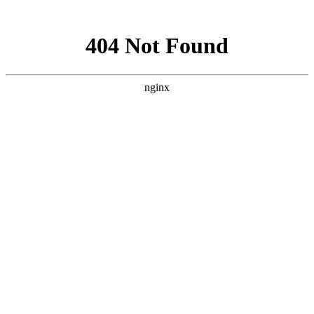
网站地图
医院首页
医院概况
医院动态
医院医生
学术科研
精彩专题
来院路线
癫痫人群
健康讲堂
就诊流程
预约医生
当前位置：
首页
>> 医院动态 >> 【春季癫痫专项援助】即日起，癫痫患者
不限户籍最高可获10000元医疗减免
【春季癫痫专项援助】即日起，癫痫患者不限户籍最
高可获10000元医疗减免