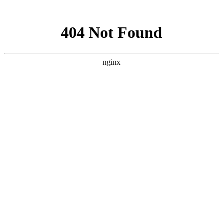
网站地图
医院首页
医院概况
医院动态
医院医生
学术科研
精彩专题
来院路线
癫痫人群
健康讲堂
就诊流程
预约医生
当前位置：
首页
>>
医院概况
医院概况