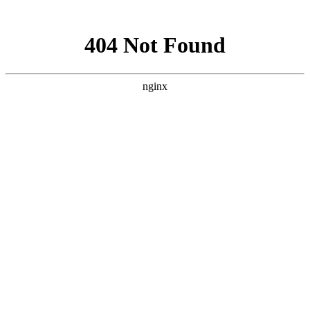
网站地图
医院首页
医院概况
医院动态
医院医生
学术科研
精彩专题
来院路线
癫痫人群
健康讲堂
就诊流程
预约医生
当前位置：
首页
>> 儿童癫痫 >> 儿童面部异常麻木刺痛是癫痫病的发作么
儿童面部异常麻木刺痛是癫痫病的发作么
来源：贵阳颠康癫痫病医院
更新时间：2016-12-21