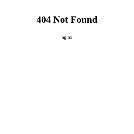
“一号难求”的北京知名癫痫专家来黔亲诊，切勿错过！
北京知名癫痫专家来黔亲诊，切勿错过！