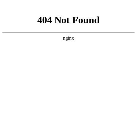
网站地图
医院首页
医院概况
医院动态
医院医生
学术科研
精彩专题
来院路线
癫痫人群
健康讲堂
就诊流程
预约医生
当前位置：
首页
>> 癫痫病因 >> 贵阳癫痫病医院[网上挂号]人们得癫痫的主
要原因是什么？
贵阳癫痫病医院[网上挂号]人们得癫痫的主要原因是
什么？