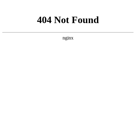
网站地图
医院首页
医院概况
医院动态
医院医生
学术科研
精彩专题
来院路线
癫痫人群
健康讲堂
就诊流程
预约医生
当前位置：
首页
>> 癫痫病因 >> 贵阳癫痫专科医院[排名详细]什么原因会引
发癫痫病人的心理障碍？
贵阳癫痫专科医院[排名详细]什么原因会引发癫痫病
人的心理障碍？